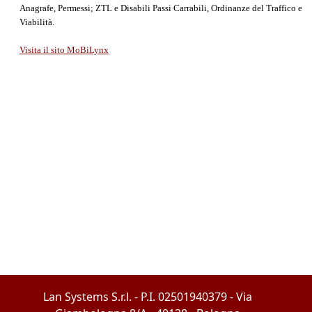
Anagrafe, Permessi; ZTL e Disabili Passi Carrabili, Ordinanze del Traffico e
Viabilità.
Visita il sito MoBiLynx
Lan Systems S.r.l. - P.I. 02501940379 - Via