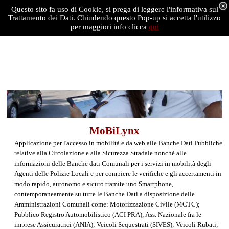
Questo sito fa uso di Cookie, si prega di leggere l'informativa sul
Trattamento dei Dati. Chiudendo questo Pop-up si accetta l'utilizzo
per maggiori info clicca
qui
MoBiLynx
Applicazione per l'accesso in mobilità e da web alle Banche Dati Pubbliche
relative alla Circolazione e alla Sicurezza Stradale nonchè alle
informazioni delle Banche dati Comunali per i servizi in mobilità degli
Agenti delle Polizie Locali e per compiere le verifiche e gli accertamenti in
modo rapido, autonomo e sicuro tramite uno Smartphone,
contemporaneamente su tutte le Banche Dati a disposizione delle
Amministrazioni Comunali come: Motorizzazione Civile (MCTC);
Pubblico Registro Automobilistico (ACI PRA); Ass. Nazionale fra le
imprese Assicuratrici (ANIA); Veicoli Sequestrati (SIVES); Veicoli Rubati;