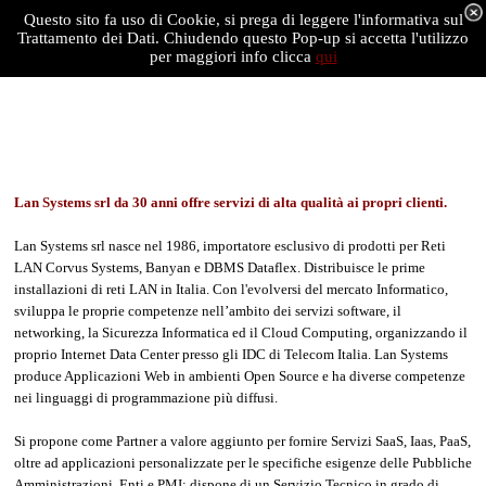
Questo sito fa uso di Cookie, si prega di leggere l'informativa sul
Trattamento dei Dati. Chiudendo questo Pop-up si accetta l'utilizzo
per maggiori info clicca
qui
Lan Systems srl da 30 anni offre servizi di alta qualità ai propri clienti.
Lan Systems srl nasce nel 1986, importatore esclusivo di prodotti per Reti
LAN Corvus Systems, Banyan e DBMS Dataflex. Distribuisce le prime
installazioni di reti LAN in Italia. Con l'evolversi del mercato Informatico,
sviluppa le proprie competenze nell’ambito dei servizi software, il
networking, la Sicurezza Informatica ed il Cloud Computing, organizzando il
proprio Internet Data Center presso gli IDC di Telecom Italia. Lan Systems
produce Applicazioni Web in ambienti Open Source e ha diverse competenze
nei linguaggi di programmazione più diffusi.
Si propone come Partner a valore aggiunto per fornire Servizi SaaS, Iaas, PaaS,
oltre ad applicazioni personalizzate per le specifiche esigenze delle Pubbliche
Amministrazioni, Enti e PMI; dispone di un Servizio Tecnico in grado di